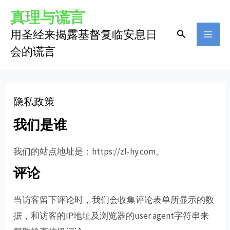
跳
MAI
真理与谎言
至
用圣经来揭露基督复临安息日
搜
MEN
内
索
会的谎言
容
隐私政策
我们是谁
我们的站点地址是：https://zl-hy.com。
评论
当访客留下评论时，我们会收集评论表单所显示的数
据，和访客的IP地址及浏览器的user agent字符串来